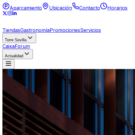
Aparcamiento
Ubicación
Contacto
Horarios
Tiendas
Gastronomía
Promociones
Servicios
Torre Sevilla
CaixaForum
Actualidad