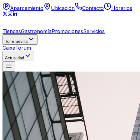
Aparcamiento
Ubicación
Contacto
Horarios
Tiendas
Gastronomía
Promociones
Servicios
Torre Sevilla
CaixaForum
Actualidad