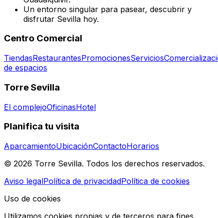
Un entorno singular para pasear, descubrir y
disfrutar Sevilla hoy.
Centro Comercial
Tiendas
Restaurantes
Promociones
Servicios
Comercializac
de espacios
Torre Sevilla
El complejo
Oficinas
Hotel
Planifica tu visita
Aparcamiento
Ubicación
Contacto
Horarios
© 2026 Torre Sevilla. Todos los derechos reservados.
Aviso legal
Política de privacidad
Política de cookies
Uso de cookies
Utilizamos cookies propias y de terceros para fines