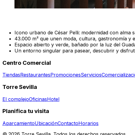
Icono urbano de César Pelli: modernidad con alma se
43.000 m² que unen moda, cultura, gastronomía y e
Espacio abierto y verde, bañado por la luz del Guada
Un entorno singular para pasear, descubrir y disfrut
Centro Comercial
Tiendas
Restaurantes
Promociones
Servicios
Comercializac
Torre Sevilla
El complejo
Oficinas
Hotel
Planifica tu visita
Aparcamiento
Ubicación
Contacto
Horarios
© 2026 Torre Sevilla. Todos los derechos reservados.