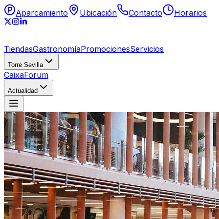
Aparcamiento
Ubicación
Contacto
Horarios
Tiendas
Gastronomía
Promociones
Servicios
Torre Sevilla
CaixaForum
Actualidad