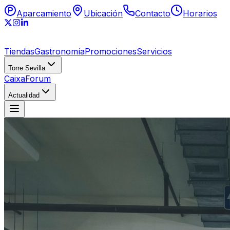
Aparcamiento
Ubicación
Contacto
Horarios
Tiendas
Gastronomía
Promociones
Servicios
Torre Sevilla
CaixaForum
Actualidad